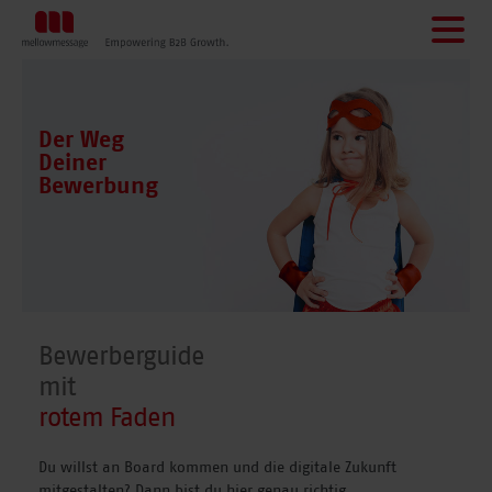
LÖSUNGEN
REFERENZEN
Der Weg
AGENTUR
Deiner
Bewerbung
Kontakt
Bewerberguide
mit
rotem Faden
Du willst an Board kommen und die digitale Zukunft
mitgestalten? Dann bist du hier genau richtig.