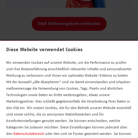
Jetzt Stellenangebote entdecken
Diese Website verwendet Cookies
UNSERE PARTNER
Wir verwenden Cookies auf unserer Website, um die Performance zu prüfen
und Ihre Nutzererfahrung einschließlich relevanter Inhalte und personalisierter
Werbung zu verbessern und Ihnen ein optimales Website-Erlebnis zu bieten.
Mit der Auswahl „Alle Akzeptieren“ sind sie damit einverstanden und erlauben
DIGITALE LÖSUNGEN
REFERENZEN
mellowmessage die Verwendung von Cookies, Tags, Pixeln und ähnlichen
Übersicht
Technologien sowie Daten an Dritte weiterzugeben, etwas unsere
Marketingpartner. Dies schließt gegebenenfalls die Verarbeitung Ihrer Daten in
den USA ein. Wir nutzen Cookies, die für den Betrieb unserer Website essentiell
AGENTUR
MELLOWMESSAGE GROUP
sind sowie solche, die zu anonymen Statistikzwecken und für
Kontakt
makai Europe
Komforteinstellungen genutzt werden. Sie können entscheiden, welche
Jobs
rekordmarke
Kategorien Sie zulassen möchten. Diese Einstellungen können jederzeit über
den
Datenschutzbereich
oder den Link im Footer geändert werden. Sie können
Team
SpringWORK