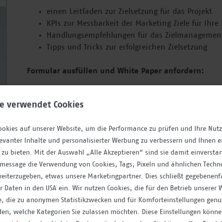
einen Leitfaden zur Zielsetzung für das Projekt
KPIs zur Messbarkeit der Marketing Ziele für Ihr
Handlungsempfehlungen für das Zielmanagement 
Tipps und Tricks zur erfolgreichen Zielsetzung
Formular ausfüllen und White Paper anfordern:
te verwendet Cookies
Anrede
okies auf unserer Website, um die Performance zu prüfen und Ihre Nut
elevanter Inhalte und personalisierter Werbung zu verbessern und Ihnen 
 zu bieten. Mit der Auswahl „Alle Akzeptieren“ sind sie damit einverst
Vorname
N
message die Verwendung von Cookies, Tags, Pixeln und ähnlichen Techn
weiterzugeben, etwas unsere Marketingpartner. Dies schließt gegebenenfa
r Daten in den USA ein. Wir nutzen Cookies, die für den Betrieb unserer W
e, die zu anonymen Statistikzwecken und für Komforteinstellungen genu
Firma
G
en, welche Kategorien Sie zulassen möchten. Diese Einstellungen können