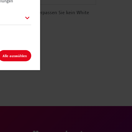
llungen
 B2B Marketing. Verpassen Sie kein White
.
ere sie.
*
sie.
*
Alle auswählen