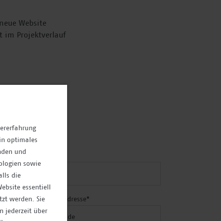
e neue Website
im Projektverlauf
zererfahrung
ein optimales
anden und
achname
*
ologien sowie
lls die
ebsite essentiell
tzt werden. Sie
eschäftliche E-Mail-Adresse
*
 jederzeit über