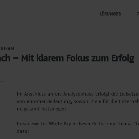
LÖSUNGEN
mellowmessage ma
Ü
mellowmessage mea
STLEGEN
ch – Mit klarem Fokus zum Erfolg
mellowmessage inte
mellowmessage boo
Im Anschluss an die Analysephase erfolgt die Zielsetzu
von enormer Bedeutung, sowohl Ziele für die Unterne
insgesamt festzulegen.
Unser zweites White Paper dieser Reihe zum Thema "Co
dazu: