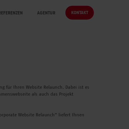
KONTAKT
REFERENZEN
AGENTUR
nage
bersicht
ÜBER UNS
sure
Geschichte
grate
Team
st
KARRIERE
Jobs
ng für Ihren Website Relaunch. Dabei ist es
Arbeiten bei
hmenswebseite als auch das Projekt
mellowmessage
Bewerber-Guide
rporate Website Relaunch" liefert Ihnen