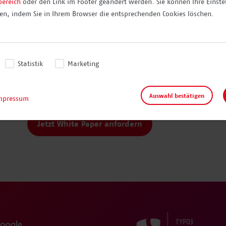
bereich
oder den Link im Footer geändert werden. Sie können Ihre Einste
n, indem Sie in Ihrem Browser die entsprechenden Cookies löschen.
Erhalten Sie einmal im Monat Neuigkeiten & Trends im
Paper oder B2B Webinar mehr!
Ich möchte mich zum mellowmessage Newsletter anmelden
Statistik
Marketing
Ich habe die
Datenschutzbestimmungen
gelesen und akzepti
Ich habe die
Einwilligungserklärung
gelesen und akzeptiere 
Auswahl bestätigen
mpressum